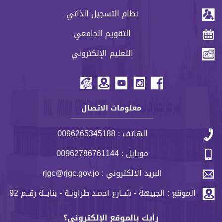
نظام التسجيل الذاتي
التقويم الجامعي
التعليم الإلكتروني
header menu
معلومات الاتصال
الهاتف : 0096265345188
موبايل : 00962786761144
البريد الالكتروني : rjgc@rjgc.gov.jo
الموقع : الجبيهة - شــارع احمـد طراونـة - بنايــة رقــم 92
رأيك بالموقع الإلكتروني؟